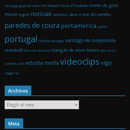
monte do gozo
love of lesbian
lori meyers
descarga gratuita
listas
noticias
muse
o son do camiño
optimus alive
nigran
paredes de coura
portamerica
porto
portugal
santiago de compostela
rosalia
santiago
standstill
triangulo de amor bizarro
the new raemon
two door
videoclips
vigo
vetusta morla
cinema club
vilagarcía
Archivos
A
r
c
Meta
h