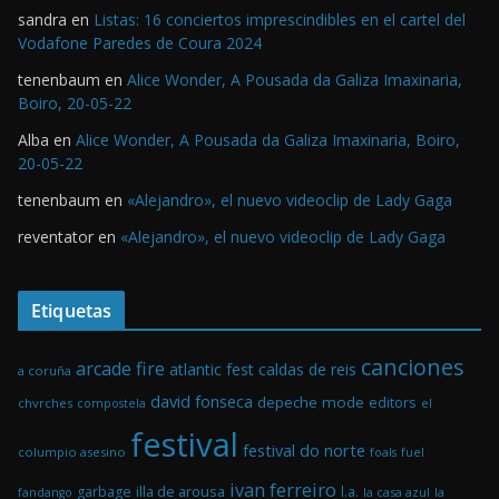
sandra
en
Listas: 16 conciertos imprescindibles en el cartel del
Vodafone Paredes de Coura 2024
tenenbaum
en
Alice Wonder, A Pousada da Galiza Imaxinaria,
Boiro, 20-05-22
Alba
en
Alice Wonder, A Pousada da Galiza Imaxinaria, Boiro,
20-05-22
tenenbaum
en
«Alejandro», el nuevo videoclip de Lady Gaga
reventator
en
«Alejandro», el nuevo videoclip de Lady Gaga
Etiquetas
canciones
arcade fire
atlantic fest
caldas de reis
a coruña
david fonseca
depeche mode
editors
chvrches
el
compostela
festival
festival do norte
columpio asesino
foals
fuel
ivan ferreiro
illa de arousa
garbage
l.a.
la casa azul
la
fandango