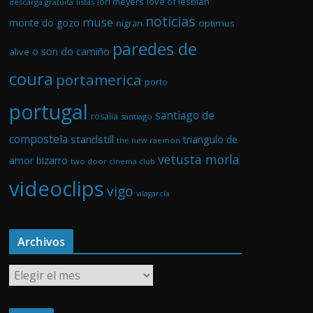
love of lesbian
lori meyers
descarga gratuita
listas
noticias
muse
monte do gozo
optimus
nigran
paredes de
o son do camiño
alive
coura
portamerica
porto
portugal
santiago de
rosalia
santiago
compostela
standstill
triangulo de
the new raemon
vetusta morla
amor bizarro
two door cinema club
videoclips
vigo
vilagarcía
Archivos
A
r
c