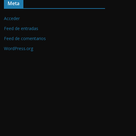
Meta
h
i
Acceder
v
o
Feed de entradas
s
Feed de comentarios
WordPress.org