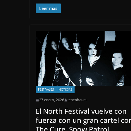
Leer más
FESTIVALES
NOTICIAS
27 enero, 2026
tenenbaum
El North Festival vuelve con
fuerza con un gran cartel co
The Cure, Snow Patrol,