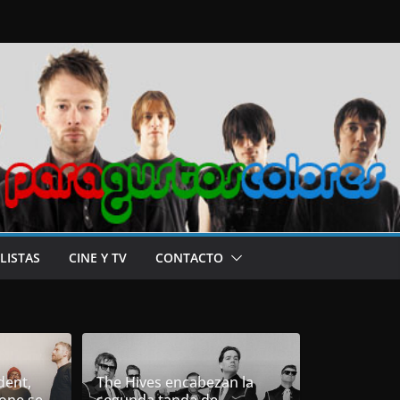
LISTAS
CINE Y TV
CONTACTO
dent,
The Hives encabezan la
one se
segunda tanda de