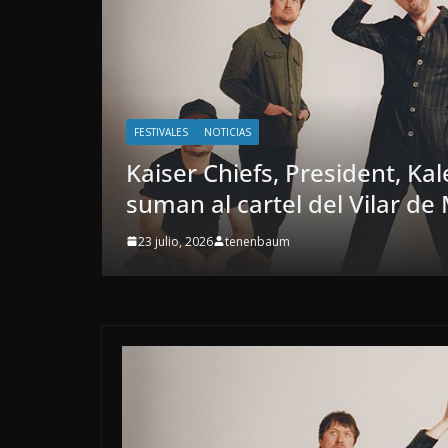
FESTIVALES
NOTICIAS
amone se
The Hives encabezan la s
confirmaciones del Vilar 
29 mayo, 2026
tenenbaum