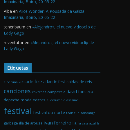
Imaxinaria, Boiro, 20-05-22
Alba
en
Alice Wonder, A Pousada da Galiza
Imaxinaria, Boiro, 20-05-22
tenenbaum
en
«Alejandro», el nuevo videoclip de
Lady Gaga
reventator
en
«Alejandro», el nuevo videoclip de
Lady Gaga
Etiquetas
arcade fire
atlantic fest
caldas de reis
a coruña
canciones
david fonseca
chvrches
compostela
depeche mode
editors
el columpio asesino
festival
festival do norte
foals
fuel fandango
ivan ferreiro
illa de arousa
garbage
l.a.
la casa azul
la