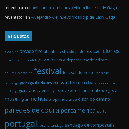
tenenbaum
en
«Alejandro», el nuevo videoclip de Lady Gaga
reventator
en
«Alejandro», el nuevo videoclip de Lady Gaga
Etiquetas
canciones
arcade fire
atlantic fest
caldas de reis
a coruña
david fonseca
depeche mode
editors
chvrches
el
compostela
festival
festival do norte
columpio asesino
foals
fuel
ivan ferreiro
illa de arousa
garbage
l.a.
la casa azul
la
fandango
monte do gozo
love of lesbian
lori meyers
descarga gratuita
listas
noticias
muse
o son do camiño
optimus alive
nigran
paredes de coura
portamerica
porto
portugal
santiago de compostela
rosalia
santiago