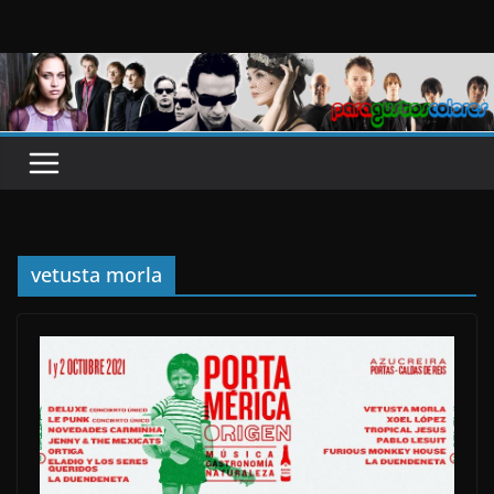
Saltar
al
contenido
vetusta morla