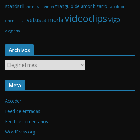
standstill
triangulo de amor bizarro
the new raemon
two door
videoclips
vigo
vetusta morla
cinema club
vilagarcía
Archivos
A
r
c
Meta
h
i
Acceder
v
o
Feed de entradas
s
Feed de comentarios
WordPress.org