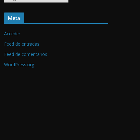
r
c
Meta
h
i
Acceder
v
o
Feed de entradas
s
Feed de comentarios
WordPress.org