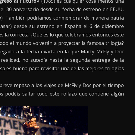
greso al Futuro»
(1985) es cualquier cosa menos una
r el 30 aniversario desde su fecha de estreno en EEUU,
ado). También podríamos conmemorar de manera patria
asar) desde su estreno en España el 6 de diciembre
es la correcta. ¿Qué es lo que celebramos entonces este
odo el mundo volverán a proyectar la famosa trilogía?
egado a la fecha exacta en la que Marty McFly y Doc
 realidad, no sucedía hasta la segunda entrega de la
sa es buena para revisitar una de las mejores trilogías
breve repaso a los viajes de McFly y Doc por el tiempo
os podéis saltar todo este rollazo que contiene algún