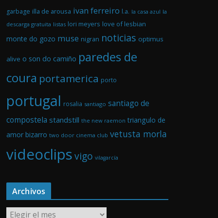
ivan ferreiro
illa de arousa
garbage
l.a.
la casa azul
la
love of lesbian
lori meyers
descarga gratuita
listas
noticias
muse
monte do gozo
optimus
nigran
paredes de
o son do camiño
alive
coura
portamerica
porto
portugal
santiago de
rosalia
santiago
compostela
standstill
triangulo de
the new raemon
vetusta morla
amor bizarro
two door cinema club
videoclips
vigo
vilagarcía
Archivos
A