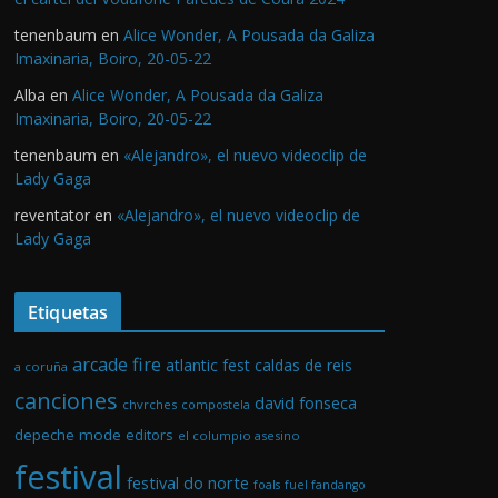
tenenbaum
en
Alice Wonder, A Pousada da Galiza
Imaxinaria, Boiro, 20-05-22
Alba
en
Alice Wonder, A Pousada da Galiza
Imaxinaria, Boiro, 20-05-22
tenenbaum
en
«Alejandro», el nuevo videoclip de
Lady Gaga
reventator
en
«Alejandro», el nuevo videoclip de
Lady Gaga
Etiquetas
arcade fire
atlantic fest
caldas de reis
a coruña
canciones
david fonseca
chvrches
compostela
depeche mode
editors
el columpio asesino
festival
festival do norte
foals
fuel fandango