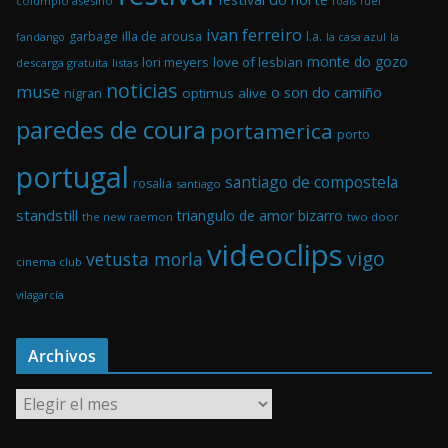
columpio asesino
foals
fuel
ivan ferreiro
illa de arousa
garbage
l.a.
la casa azul
la
fandango
monte do gozo
love of lesbian
lori meyers
descarga gratuita
listas
noticias
muse
o son do camiño
optimus alive
nigran
paredes de coura
portamerica
porto
portugal
santiago de compostela
rosalia
santiago
standstill
triangulo de amor bizarro
the new raemon
two door
videoclips
vigo
vetusta morla
cinema club
vilagarcía
Archivos
A
r