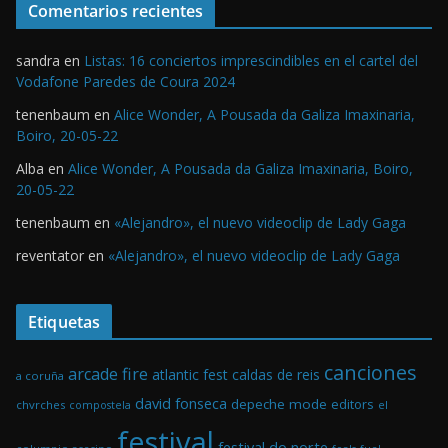
Comentarios recientes
sandra
en
Listas: 16 conciertos imprescindibles en el cartel del
Vodafone Paredes de Coura 2024
tenenbaum
en
Alice Wonder, A Pousada da Galiza Imaxinaria,
Boiro, 20-05-22
Alba
en
Alice Wonder, A Pousada da Galiza Imaxinaria, Boiro,
20-05-22
tenenbaum
en
«Alejandro», el nuevo videoclip de Lady Gaga
reventator
en
«Alejandro», el nuevo videoclip de Lady Gaga
Etiquetas
canciones
arcade fire
atlantic fest
caldas de reis
a coruña
david fonseca
depeche mode
editors
chvrches
el
compostela
festival
festival do norte