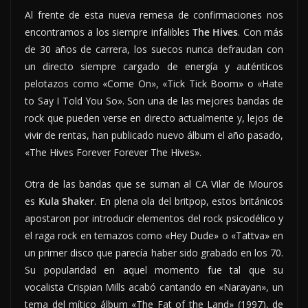
Al frente de esta nueva remesa de confirmaciones nos
encontramos a los siempre infalibles
The Hives
. Con más
de 30 años de carrera, los suecos nunca defraudan con
un directo siempre cargado de energía y auténticos
pelotazos como «Come On», «Tick Tick Boom» o «Hate
to Say I Told You So». Son una de las mejores bandas de
rock que pueden verse en directo actualmente y, lejos de
vivir de rentas, han publicado nuevo álbum el año pasado,
«The Hives Forever Forever The Hives».
Otra de las bandas que se suman al CA Vilar de Mouros
es
Kula Shaker
. En plena ola del britpop, estos británicos
apostaron por introducir elementos del rock psicodélico y
el raga rock en temazos como «Hey Dude» o «Tattva» en
un primer disco que parecía haber sido grabado en los 70.
Su popularidad en aquel momento fue tal que su
vocalista Crispian Mills acabó cantando en «Narayan», un
tema del mítico álbum «The Fat of the Land» (1997), de