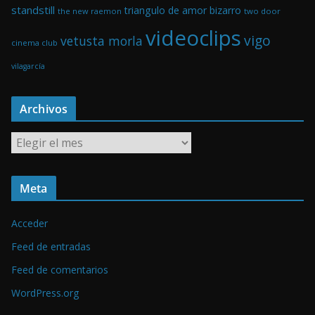
standstill
triangulo de amor bizarro
the new raemon
two door
videoclips
vigo
vetusta morla
cinema club
vilagarcía
Archivos
A
r
c
Meta
h
i
Acceder
v
o
Feed de entradas
s
Feed de comentarios
WordPress.org