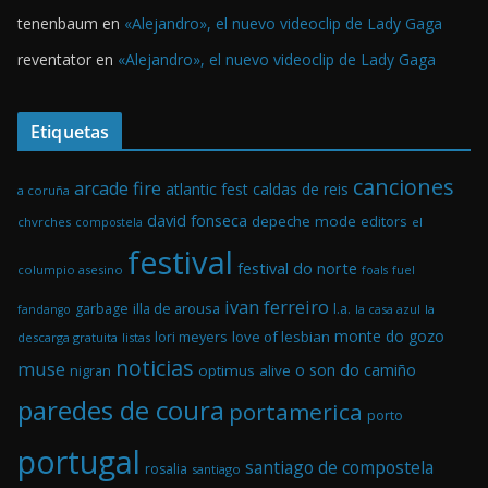
tenenbaum
en
«Alejandro», el nuevo videoclip de Lady Gaga
reventator
en
«Alejandro», el nuevo videoclip de Lady Gaga
Etiquetas
canciones
arcade fire
atlantic fest
caldas de reis
a coruña
david fonseca
depeche mode
editors
chvrches
el
compostela
festival
festival do norte
columpio asesino
foals
fuel
ivan ferreiro
illa de arousa
garbage
l.a.
la casa azul
la
fandango
monte do gozo
love of lesbian
lori meyers
descarga gratuita
listas
noticias
muse
o son do camiño
optimus alive
nigran
paredes de coura
portamerica
porto
portugal
santiago de compostela
rosalia
santiago