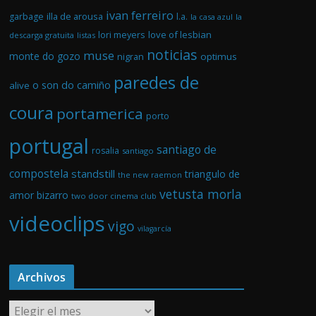
ivan ferreiro
illa de arousa
garbage
l.a.
la casa azul
la
love of lesbian
lori meyers
descarga gratuita
listas
noticias
muse
monte do gozo
optimus
nigran
paredes de
o son do camiño
alive
coura
portamerica
porto
portugal
santiago de
rosalia
santiago
compostela
standstill
triangulo de
the new raemon
vetusta morla
amor bizarro
two door cinema club
videoclips
vigo
vilagarcía
Archivos
A