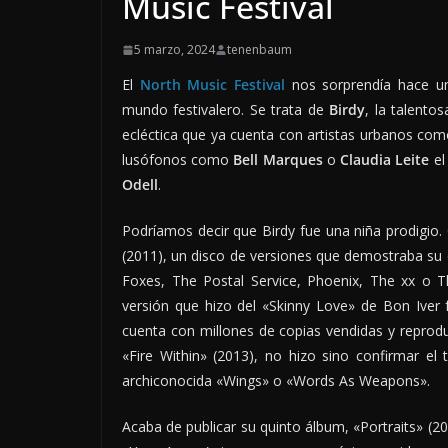
Music Festival
5 marzo, 2024
tenenbaum
El
North Music Festival
nos sorprendía hace un
mundo festivalero. Se trata de
Birdy
, la talento
ecléctica que ya cuenta con artistas urbanos co
lusófonos como
Bell Marques
o
Claudia Leite
el
Odell
.
Podríamos decir que Birdy fue una niña prodigi
(2011), un disco de versiones que demostraba su e
Foxes, The Postal Service, Phoenix, The xx o T
versión que hizo del «Skinny Love» de Bon Iver 
cuenta con millones de copias vendidas y reprod
«Fire Within» (2013), no hizo sino confirmar el
archiconocida «Wings» o «Words As Weapons».
Acaba de publicar su quinto álbum, «Portraits» (202