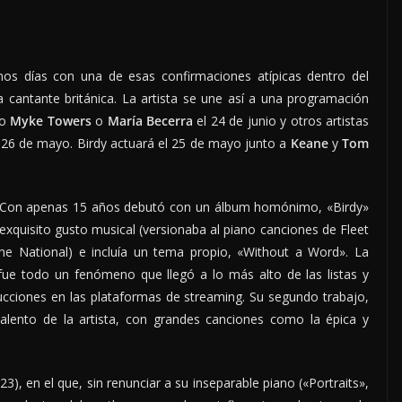
os días con una de esas confirmaciones atípicas dentro del
sa cantante británica. La artista se une así a una programación
mo
Myke Towers
o
María Becerra
el 24 de junio y otros artistas
 26 de mayo. Birdy actuará el 25 de mayo junto a
Keane
y
Tom
o. Con apenas 15 años debutó con un álbum homónimo, «Birdy»
xquisito gusto musical (versionaba al piano canciones de Fleet
he National) e incluía un tema propio, «Without a Word». La
fue todo un fenómeno que llegó a lo más alto de las listas y
ucciones en las plataformas de streaming. Su segundo trabajo,
 talento de la artista, con grandes canciones como la épica y
3), en el que, sin renunciar a su inseparable piano («Portraits»,