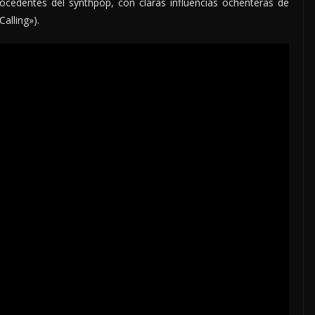
ocedentes del synthpop, con claras influencias ochenteras de
alling»).