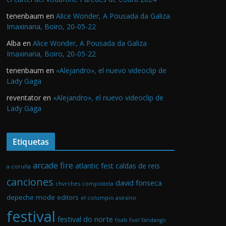
tenenbaum
en
Alice Wonder, A Pousada da Galiza
Imaxinaria, Boiro, 20-05-22
Alba
en
Alice Wonder, A Pousada da Galiza
Imaxinaria, Boiro, 20-05-22
tenenbaum
en
«Alejandro», el nuevo videoclip de
Lady Gaga
reventator
en
«Alejandro», el nuevo videoclip de
Lady Gaga
Etiquetas
arcade fire
atlantic fest
caldas de reis
a coruña
canciones
david fonseca
chvrches
compostela
depeche mode
editors
el columpio asesino
festival
festival do norte
foals
fuel fandango