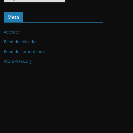
r
c
Meta
h
i
Acceder
v
o
Feed de entradas
s
Feed de comentarios
WordPress.org