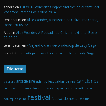
sandra
en
Listas: 16 conciertos imprescindibles en el cartel del
Vodafone Paredes de Coura 2024
tenenbaum
en
Alice Wonder, A Pousada da Galiza Imaxinaria,
Boiro, 20-05-22
Alba
en
Alice Wonder, A Pousada da Galiza Imaxinaria, Boiro,
20-05-22
tenenbaum
en
«Alejandro», el nuevo videoclip de Lady Gaga
reventator
en
«Alejandro», el nuevo videoclip de Lady Gaga
Etiquetas
canciones
arcade fire
atlantic fest
caldas de reis
a coruña
david fonseca
depeche mode
editors
chvrches
el
compostela
festival
festival do norte
columpio asesino
foals
fuel