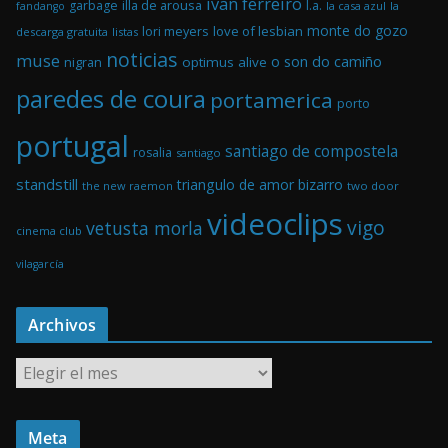
ivan ferreiro
illa de arousa
garbage
l.a.
la casa azul
la
fandango
monte do gozo
love of lesbian
lori meyers
descarga gratuita
listas
noticias
muse
o son do camiño
optimus alive
nigran
paredes de coura
portamerica
porto
portugal
santiago de compostela
rosalia
santiago
standstill
triangulo de amor bizarro
the new raemon
two door
videoclips
vigo
vetusta morla
cinema club
vilagarcía
Archivos
A
r
c
Meta
h