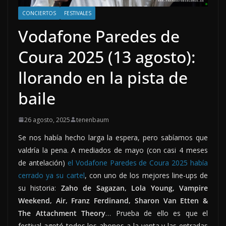
CONCIERTOS
FESTIVALES
Vodafone Paredes de
Coura 2025 (13 agosto):
llorando en la pista de
baile
26 agosto, 2025
tenenbaum
Se nos había hecho larga la espera, pero sabíamos que
valdría la pena. A mediados de mayo (con casi 4 meses
de antelación)
el Vodafone Paredes de Coura 2025 había
cerrado ya su cartel
, con uno de los mejores line-ups de
su historia:
Zaho de Sagazan, Lola Young, Vampire
Weekend, Air, Franz Ferdinand, Sharon Van Etten &
The Attachment Theory
… Prueba de ello es que el
festival agotó todos los abonos a la venta y las entradas