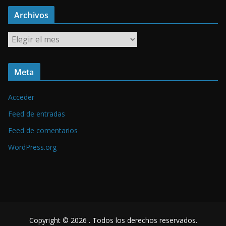
Archivos
A
r
c
Meta
h
i
Acceder
v
o
Feed de entradas
s
Feed de comentarios
WordPress.org
Copyright © 2026
. Todos los derechos reservados.