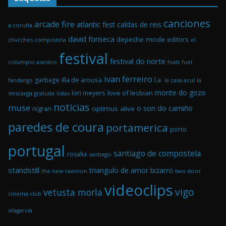
canciones
arcade fire
atlantic fest
caldas de reis
a coruña
david fonseca
depeche mode
editors
chvrches
el
compostela
festival
festival do norte
columpio asesino
foals
fuel
ivan ferreiro
illa de arousa
garbage
l.a.
la casa azul
la
fandango
monte do gozo
love of lesbian
lori meyers
descarga gratuita
listas
noticias
muse
o son do camiño
optimus alive
nigran
paredes de coura
portamerica
porto
portugal
santiago de compostela
rosalia
santiago
standstill
triangulo de amor bizarro
the new raemon
two door
videoclips
vigo
vetusta morla
cinema club
vilagarcía