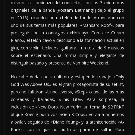
mismos al comienzo del concierto, con los 3 miembros
originales de la banda (Rostam Batmanglij dejó el grupo
en 2016) tocando con un telón de fondo. Arrancaron con
uno de sus temas más populares, «Mansard Roof», para
proseguir con la contagiosa «Holiday». Con «Ice Cream
Piano», el telón cayó y descubrió a la formación actual en
gira, con violín, teclados, guitarra… un total de 9 músicos
sobre el escenario. Una forma simple y elegante de
distinguir pasado y presente de Vampire Weekend.
No cabe duda que su último y estupendo trabajo «Only
God Was Above Us» es el gran protagonista de su setlist,
pero no faltaron «Unbelievers», «Step» o una de las más
coreadas y bailadas, «This Life». Para sorpresa, la
inclusión de «New Dorp. New York», un tema de SBTRKT
al que Koenig puso voz. «Gen-X Cops» volvía a ponernos
a bailar, seguido de «Diane Young» y la archiconocida «A-
Punk», con la que no pudimos parar de saltar. Para