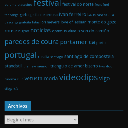
festival
festival do norte
columpio asesino
foals
fuel
ivan ferreiro
illa de arousa
garbage
l.a.
la casa azul
la
fandango
monte do gozo
love of lesbian
lori meyers
descarga gratuita
listas
noticias
muse
o son do camiño
optimus alive
nigran
paredes de coura
portamerica
porto
portugal
santiago de compostela
rosalia
santiago
standstill
triangulo de amor bizarro
the new raemon
two door
videoclips
vigo
vetusta morla
cinema club
vilagarcía
Archivos
A
r